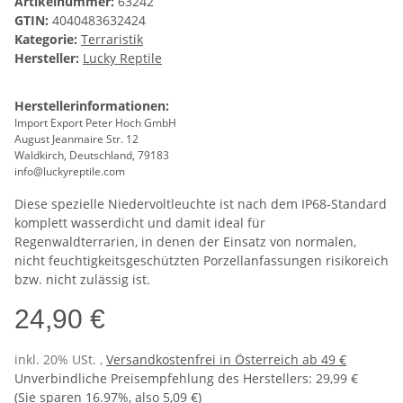
Artikelnummer:
63242
GTIN:
4040483632424
Kategorie:
Terraristik
Hersteller:
Lucky Reptile
Herstellerinformationen:
Import Export Peter Hoch GmbH
August Jeanmaire Str. 12
Waldkirch, Deutschland, 79183
info@luckyreptile.com
Diese spezielle Niedervoltleuchte ist nach dem IP68-Standard
komplett wasserdicht und damit ideal für
Regenwaldterrarien, in denen der Einsatz von normalen,
nicht feuchtigkeitsgeschützten Porzellanfassungen risikoreich
bzw. nicht zulässig ist.
24,90 €
inkl. 20% USt. ,
Versandkostenfrei in Österreich ab 49 €
Unverbindliche Preisempfehlung des Herstellers
:
29,99 €
(Sie sparen
16.97%
, also
5,09 €
)