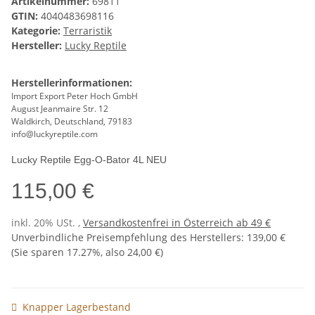
Artikelnummer:
69811
GTIN:
4040483698116
Kategorie:
Terraristik
Hersteller:
Lucky Reptile
Herstellerinformationen:
Import Export Peter Hoch GmbH
August Jeanmaire Str. 12
Waldkirch, Deutschland, 79183
info@luckyreptile.com
Lucky Reptile Egg-O-Bator 4L NEU
115,00 €
inkl. 20% USt. ,
Versandkostenfrei in Österreich ab 49 €
Unverbindliche Preisempfehlung des Herstellers
:
139,00 €
(Sie sparen
17.27%
, also
24,00 €
)
Knapper Lagerbestand