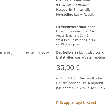
GTIN:
4040483636002
Kategorie:
Terraristik
Hersteller:
Lucky Reptile
Herstellerinformationen:
Import Export Peter Hoch GmbH
August Jeanmaire Str. 12
Waldkirch, Deutschland, 79183
info@luckyreptile.com
Das hellweiße Licht wird von
bietet alles was Wüstenreptili
35,90 €
inkl. 20% USt. ,
Versandkostenfr
Unverbindliche Preisempfehlun
(Sie sparen
34.72%
, also
19,09 
Knapper Lagerbestand