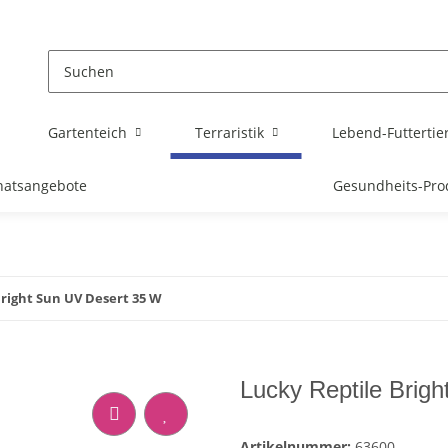
Gartenteich
Terraristik
Lebend-Futtertie
atsangebote
Gesundheits-Pro
Bright Sun UV Desert 35 W
Lucky Reptile Brig
Artikelnummer:
63600