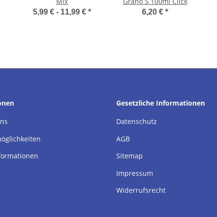
Mix
Grano S 100ml Click
5,99 € -
11,99 €
*
6,20 €
*
onen
Gesetzliche Informationen
uns
Datenschutz
öglichkeiten
AGB
formationen
Sitemap
Impressum
Widerrufsrecht