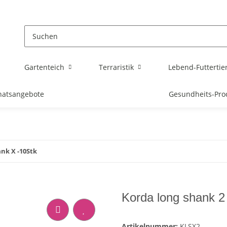
Gartenteich
Terraristik
Lebend-Futtertie
atsangebote
Gesundheits-Pro
nk X -10Stk
Korda long shank 2
Artikelnummer:
KLSX2