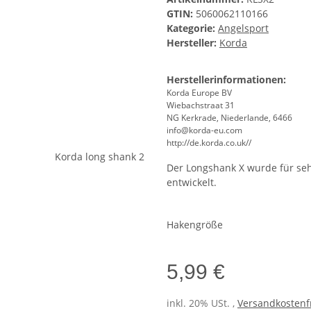
GTIN:
5060062110166
Kategorie:
Angelsport
Hersteller:
Korda
Herstellerinformationen:
Korda Europe BV
Wiebachstraat 31
NG Kerkrade, Niederlande, 6466
info@korda-eu.com
http://de.korda.co.uk//
Der Longshank X wurde für seh
entwickelt.
Hakengröße
5,99 €
inkl. 20% USt. ,
Versandkostenfr