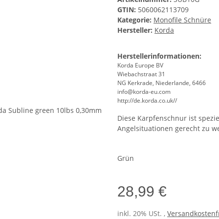
GTIN:
5060062113709
Kategorie:
Monofile Schnüre
Hersteller:
Korda
Herstellerinformationen:
Korda Europe BV
Wiebachstraat 31
NG Kerkrade, Niederlande, 6466
info@korda-eu.com
http://de.korda.co.uk//
Diese Karpfenschnur ist spezie
Angelsituationen gerecht zu w
Grün
28,99 €
inkl. 20% USt. ,
Versandkostenfr