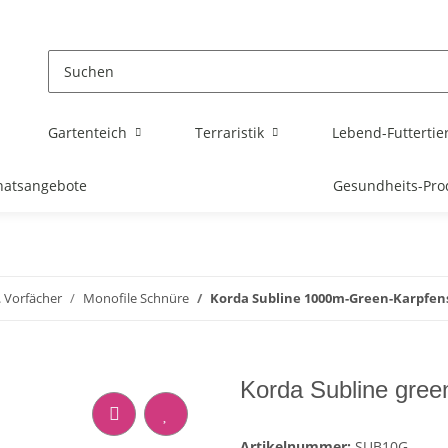
Gartenteich
Terraristik
Lebend-Futtertie
atsangebote
Gesundheits-Pro
 Vorfächer
Monofile Schnüre
Korda Subline 1000m-Green-Karpfe
Korda Subline gre
Artikelnummer:
SUB10G