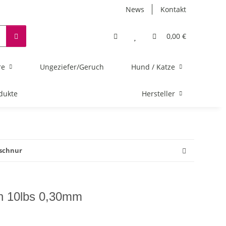
News
Kontakt
0,00 €
re
Ungeziefer/Geruch
Hund / Katze
dukte
Hersteller
nschnur
en 10lbs 0,30mm