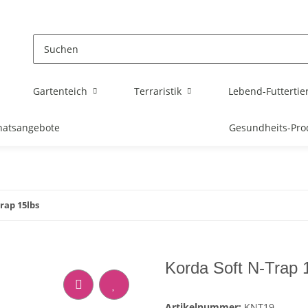
Gartenteich
Terraristik
Lebend-Futtertie
atsangebote
Gesundheits-Pro
rap 15lbs
Korda Soft N-Trap 
Artikelnummer:
KNT19