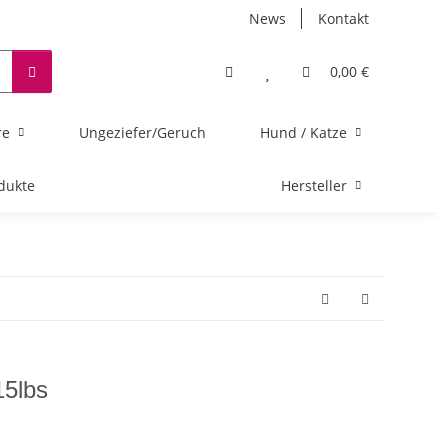
News
Kontakt
0,00 €
re
Ungeziefer/Geruch
Hund / Katze
dukte
Hersteller
15lbs