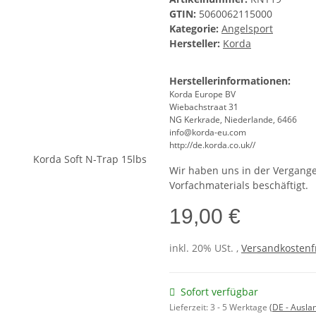
GTIN:
5060062115000
Kategorie:
Angelsport
Hersteller:
Korda
Herstellerinformationen:
Korda Europe BV
Wiebachstraat 31
NG Kerkrade, Niederlande, 6466
info@korda-eu.com
http://de.korda.co.uk//
Wir haben uns in der Vergange
Vorfachmaterials beschäftigt.
19,00 €
inkl. 20% USt. ,
Versandkostenfr
Sofort verfügbar
Lieferzeit:
3 - 5 Werktage
(DE - Ausla