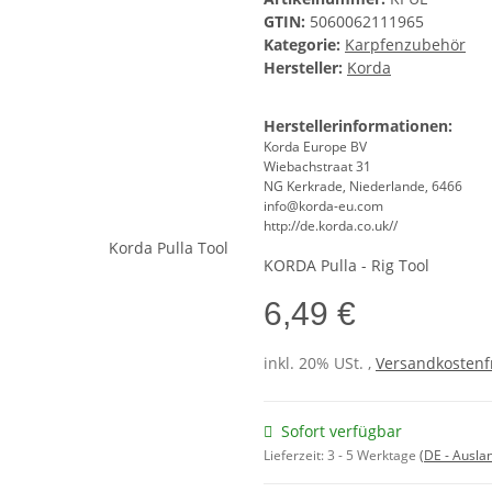
GTIN:
5060062111965
Kategorie:
Karpfenzubehör
Hersteller:
Korda
Herstellerinformationen:
Korda Europe BV
Wiebachstraat 31
NG Kerkrade, Niederlande, 6466
info@korda-eu.com
http://de.korda.co.uk//
KORDA Pulla - Rig Tool
6,49 €
inkl. 20% USt. ,
Versandkostenfr
Sofort verfügbar
Lieferzeit:
3 - 5 Werktage
(DE - Ausla