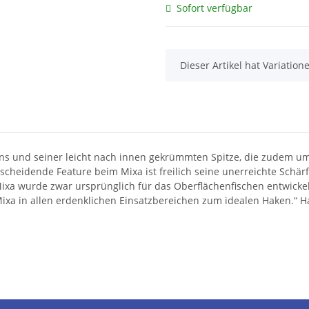
Sofort verfügbar
x
Dieser Artikel hat Variatio
ns und seiner leicht nach innen gekrümmten Spitze, die zudem u
tscheidende Feature beim Mixa ist freilich seine unerreichte Schä
ixa wurde zwar ursprünglich für das Oberflächenfischen entwickelt
ixa in allen erdenklichen Einsatzbereichen zum idealen Haken.“ 