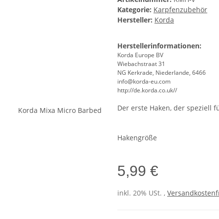
Kategorie:
Karpfenzubehör
Hersteller:
Korda
Herstellerinformationen:
Korda Europe BV
Wiebachstraat 31
NG Kerkrade, Niederlande, 6466
info@korda-eu.com
http://de.korda.co.uk//
Der erste Haken, der speziell 
Hakengröße
5,99 €
inkl. 20% USt. ,
Versandkostenfr