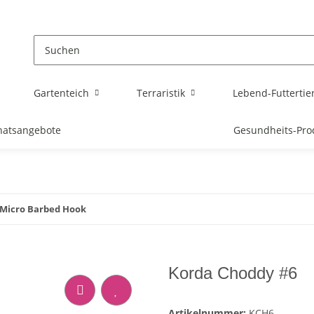
Gartenteich
Terraristik
Lebend-Futtertie
atsangebote
Gesundheits-Pro
 Micro Barbed Hook
Korda Choddy #6
Artikelnummer:
KCH6