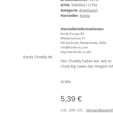
GTIN:
5060062112702
Kategorie:
Angelsport
Hersteller:
Korda
Herstellerinformationen:
Korda Europe BV
Wiebachstraat 31
NG Kerkrade, Niederlande, 6466
info@korda-eu.com
http://de.korda.co.uk//
Den Choddy haben wir, wie es s
Chod-Rig sowie das Hinged-stif
Größe
5,39 €
inkl. 20% USt. ,
Versandkostenfr