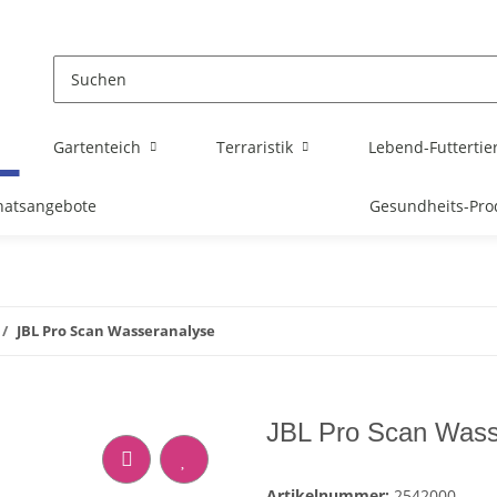
Gartenteich
Terraristik
Lebend-Futtertie
atsangebote
Gesundheits-Pro
JBL Pro Scan Wasseranalyse
JBL Pro Scan Wass
Artikelnummer:
2542000