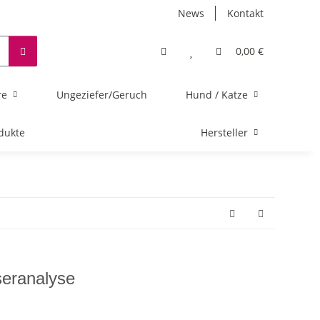
News
Kontakt
0,00 €
re
Ungeziefer/Geruch
Hund / Katze
dukte
Hersteller
eranalyse