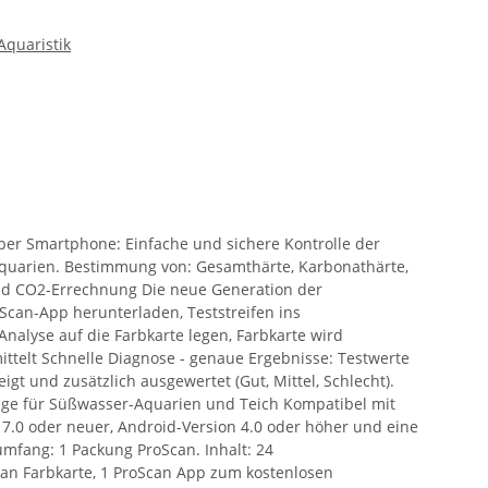
quaristik
er Smartphone: Einfache und sichere Kontrolle der
uarien. Bestimmung von: Gesamthärte, Karbonathärte,
 und CO2-Errechnung Die neue Generation der
Scan-App herunterladen, Teststreifen ins
nalyse auf die Farbkarte legen, Farbkarte wird
ttelt Schnelle Diagnose - genaue Ergebnisse: Testwerte
gt und zusätzlich ausgewertet (Gut, Mittel, Schlecht).
ige für Süßwasser-Aquarien und Teich Kompatibel mit
 7.0 oder neuer, Android-Version 4.0 oder höher und eine
umfang: 1 Packung ProScan. Inhalt: 24
can Farbkarte, 1 ProScan App zum kostenlosen