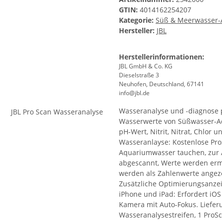
GTIN:
4014162254207
Kategorie:
Süß & Meerwasser-A
Hersteller:
JBL
Herstellerinformationen:
JBL GmbH & Co. KG
Dieselstraße 3
Neuhofen, Deutschland, 67141
info@jbl.de
Wasseranalyse und -diagnose p
Wasserwerte von Süßwasser-Aq
pH-Wert, Nitrit, Nitrat, Chlor
Wasseranlayse: Kostenlose Pro
Aquariumwasser tauchen, zur A
abgescannt, Werte werden ermi
werden als Zahlenwerte angezei
Zusätzliche Optimierungsanze
iPhone und iPad: Erfordert iOS
Kamera mit Auto-Fokus. Liefer
Wasseranalysestreifen, 1 ProS