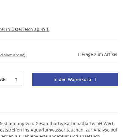
ei in Österreich ab 49 €
Frage zum Artikel
nd abweichend)
In den Warenkorb
Stk
Bestimmung von: Gesamthärte, Karbonathärte, pH-Wert,
eststreifen ins Aquariumwasser tauchen, zur Analyse auf
 werden als Zahlenwerte angezeigt und zusätzlich