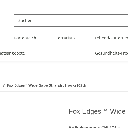
Gartenteich
Terraristik
Lebend-Futtertie
atsangebote
Gesundheits-Pro
r
Fox Edges™ Wide Gabe Straight Hooks10Stk
Fox Edges™ Wide G
Artikelnummer:
CHK174-v