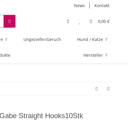
News
Kontakt
0,00 €
re
Ungeziefer/Geruch
Hund / Katze
dukte
Hersteller
abe Straight Hooks10Stk