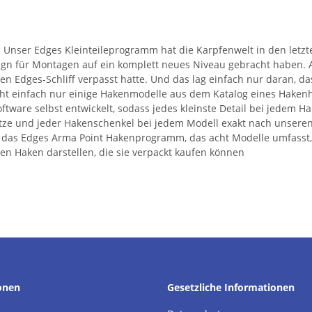
 Unser Edges Kleinteileprogramm hat die Karpfenwelt in den letzt
sign für Montagen auf ein komplett neues Niveau gebracht haben. A
n Edges-Schliff verpasst hatte. Und das lag einfach nur daran, da
cht einfach nur einige Hakenmodelle aus dem Katalog eines Hakenh
tware selbst entwickelt, sodass jedes kleinste Detail bei jedem Ha
tze und jeder Hakenschenkel bei jedem Modell exakt nach unseren
t ist das Edges Arma Point Hakenprogramm, das acht Modelle umfas
en Haken darstellen, die sie verpackt kaufen können
onen
Gesetzliche Informationen