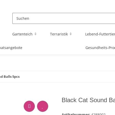
Gartenteich
Terraristik
Lebend-Futtertie
atsangebote
Gesundheits-Pro
d Balls 5pcs
Black Cat Sound Ba
Artikelnummer:
4288002