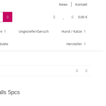
News
Kontakt
0,00 €
re
Ungeziefer/Geruch
Hund / Katze
dukte
Hersteller
lls 5pcs