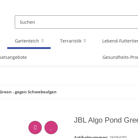
Gartenteich
Terraristik
Lebend-Futtertie
atsangebote
Gesundheits-Pro
 Green - gegen Schwebealgen
JBL Algo Pond Gree
Artikelnummer:
2606600