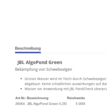
weitere Registerkarten anzeigen
Beschreibung
JBL AlgoPond Green
Bekämpfung von Schwebealgen
Grünes Wasser wird im Teich durch Schwebealgen v
abgebaut. Keine schädlichen auswirkungen auf das
Wasser vor Anwendung mit JBL PondCheck überprü
Art.Nr.:
Bezeichnung
Reichweite
26064
JBL AlgoPond Green 0,25l
5 000l