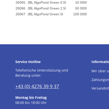
26065
JBL AlgoPond Green 0,5l
10 000l
26066
JBL AlgoPond Green 2,5l
50 000l
26067
JBL AlgoPond Green 5l
100 000l
Service Hotline
Informati
Telefonische Unterstützung und
Wir über 
Beratung unter:
Zahlungsm
+43 (0) 4276 39 9 37
Versandin
Montag bis Freitag
08:00 bis 18:00 Uhr