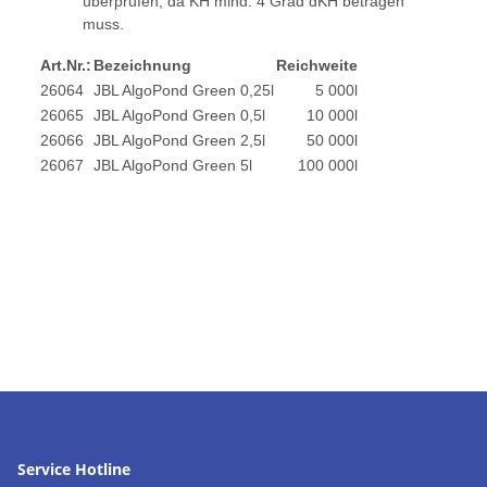
überprüfen, da KH mind. 4 Grad dKH betragen
muss.
Art.Nr.:
Bezeichnung
Reichweite
26064
JBL AlgoPond Green 0,25l
5 000l
26065
JBL AlgoPond Green 0,5l
10 000l
26066
JBL AlgoPond Green 2,5l
50 000l
26067
JBL AlgoPond Green 5l
100 000l
Service Hotline