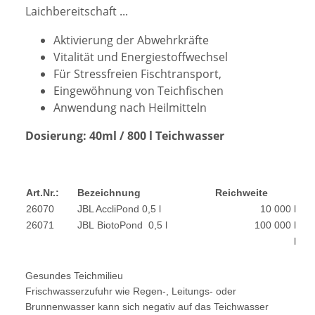
Laichbereitschaft ...
Aktivierung der Abwehrkräfte
Vitalität und Energiestoffwechsel
Für Stressfreien Fischtransport,
Eingewöhnung von Teichfischen
Anwendung nach Heilmitteln
Dosierung: 40ml / 800 l Teichwasser
Art.Nr.:
Bezeichnung
Reichweite
26070
JBL AccliPond 0,5 l
10 000 l
26071
JBL BiotoPond 0,5 l
100 000 l
l
Gesundes Teichmilieu
Frischwasserzufuhr wie Regen-, Leitungs- oder
Brunnenwasser kann sich negativ auf das Teichwasser