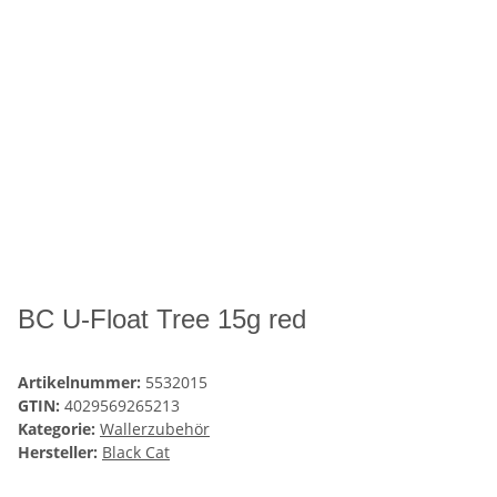
BC U-Float Tree 15g red
Artikelnummer:
5532015
GTIN:
4029569265213
Kategorie:
Wallerzubehör
Hersteller:
Black Cat