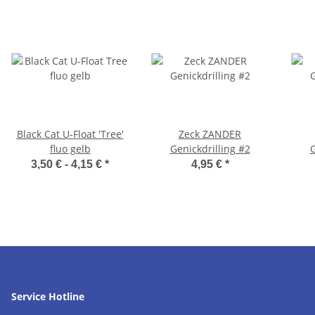
Black Cat U-Float 'Tree'
Zeck ZANDER
fluo gelb
Genickdrilling #2
G
3,50 € -
4,15 €
*
4,95 €
*
Service Hotline