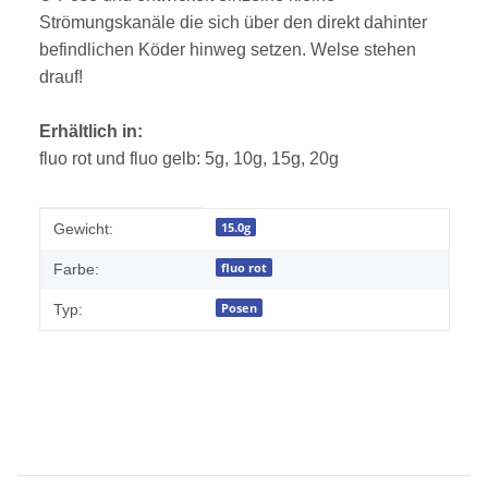
Strömungskanäle die sich über den direkt dahinter
befindlichen Köder hinweg setzen. Welse stehen
drauf!
Erhältlich in:
fluo rot und fluo gelb: 5g, 10g, 15g, 20g
Produkteigenschaft
Wert
15.0g
Gewicht:
fluo rot
Farbe:
Posen
Typ: