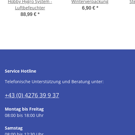
Hobby Hygro System -
Winterverpackung
St
Luftbefeuchter
6,90 €
*
88,99 €
*
Service Hotline
Telefonische Unterstützung und Beratung unter:
+43 (0) 4276 39 9 37
Montag bis Freitag
08:00 bis 18:00 Uhr
Samstag
08:00 bis 12:30 Uhr