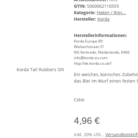
GTIN:
5060062110593
Kategorie:
Haken / Rigs...
Hersteller:
Korda
Herstellerinformationen:
Korda Europe BV
Wiebachstraat 31
NG Kerkrade, Niederlande, 6466
info@korda-eu.com
http://de.korda.co.uk//
Ein weiches, konisches Zubehört
das Blei im Wurf einen festen S
Color
4,96 €
inkl. 20% USt. ,
Versandkostenfr