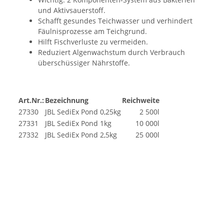
und Aktivsauerstoff.
Schafft gesundes Teichwasser und verhindert
Fäulnisprozesse am Teichgrund.
Hilft Fischverluste zu vermeiden.
Reduziert Algenwachstum durch Verbrauch
überschüssiger Nährstoffe.
Art.Nr.:
Bezeichnung
Reichweite
27330
JBL SediEx Pond 0,25kg
2 500l
27331
JBL SediEx Pond 1kg
10 000l
27332
JBL SediEx Pond 2,5kg
25 000l