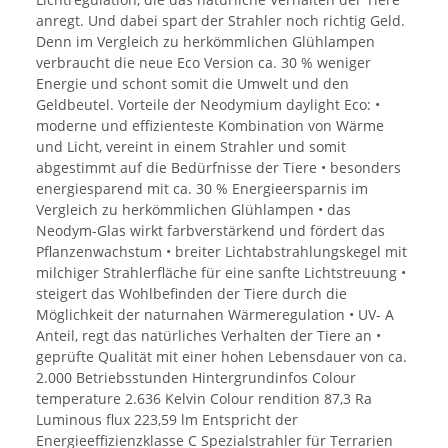
anregt. Und dabei spart der Strahler noch richtig Geld.
Denn im Vergleich zu herkömmlichen Glühlampen
verbraucht die neue Eco Version ca. 30 % weniger
Energie und schont somit die Umwelt und den
Geldbeutel. Vorteile der Neodymium daylight Eco: •
moderne und effizienteste Kombination von Wärme
und Licht, vereint in einem Strahler und somit
abgestimmt auf die Bedürfnisse der Tiere • besonders
energiesparend mit ca. 30 % Energieersparnis im
Vergleich zu herkömmlichen Glühlampen • das
Neodym-Glas wirkt farbverstärkend und fördert das
Pflanzenwachstum • breiter Lichtabstrahlungskegel mit
milchiger Strahlerfläche für eine sanfte Lichtstreuung •
steigert das Wohlbefinden der Tiere durch die
Möglichkeit der naturnahen Wärmeregulation • UV- A
Anteil, regt das natürliches Verhalten der Tiere an •
geprüfte Qualität mit einer hohen Lebensdauer von ca.
2.000 Betriebsstunden Hintergrundinfos Colour
temperature 2.636 Kelvin Colour rendition 87,3 Ra
Luminous flux 223,59 lm Entspricht der
Energieeffizienzklasse C Spezialstrahler für Terrarien