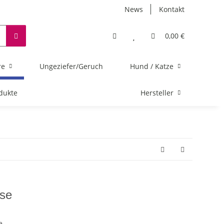
News
Kontakt
0,00 €
re
Ungeziefer/Geruch
Hund / Katze
dukte
Hersteller
ose
e