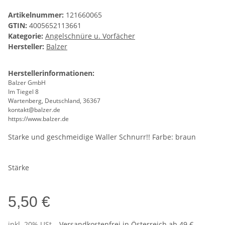
Artikelnummer:
121660065
GTIN:
4005652113661
Kategorie:
Angelschnüre u. Vorfächer
Hersteller:
Balzer
Herstellerinformationen:
Balzer GmbH
Im Tiegel 8
Wartenberg, Deutschland, 36367
kontakt@balzer.de
https://www.balzer.de
Starke und geschmeidige Waller Schnurr!! Farbe: braun
Stärke
5,50 €
inkl. 20% USt. ,
Versandkostenfrei in Österreich ab 49 €